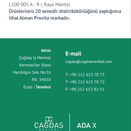
L100 005 A - R ( Raya Monte)
Ürünlerimiz 20 senedir distiribütörlüğünü yaptığımız
ithal Alman Provita markadır.
Adres
E-mail
Çağdaş İş Merkezi
cagdas@cagdasmedikal.com
Keresteciler Sitesi
Hacıbilgin Sok. No:16
T:
+90 212 613 70 73
P.K: 34050
T:
+90 212 613 70 72
Eyüp /
İstanbul
F:
+90 212 613 82 51