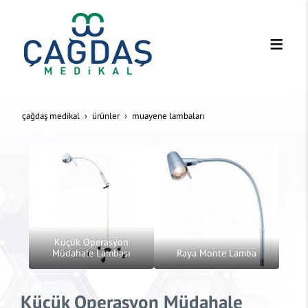
çağdaş medikal
ürünler
muayene lambalari
Küçük Operasyon
Müdahale Lambası
Raya Monte Lamba
Küçük Operasyon Müdahale