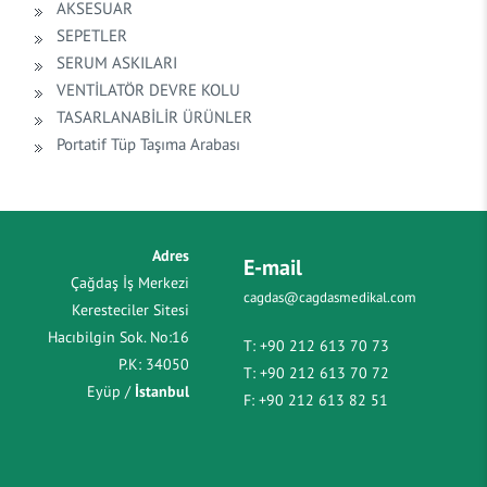
AKSESUAR
SEPETLER
SERUM ASKILARI
VENTİLATÖR DEVRE KOLU
TASARLANABİLİR ÜRÜNLER
Portatif Tüp Taşıma Arabası
Adres
E-mail
Çağdaş İş Merkezi
cagdas@cagdasmedikal.com
Keresteciler Sitesi
Hacıbilgin Sok. No:16
T:
+90 212 613 70 73
P.K: 34050
T:
+90 212 613 70 72
Eyüp /
İstanbul
F:
+90 212 613 82 51