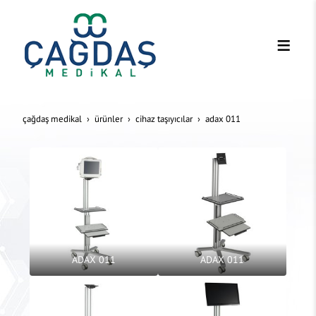
çağdaş medikal
ürünler
ci̇haz taşiyicilar
adax 011
ADAX 011
ADAX 011